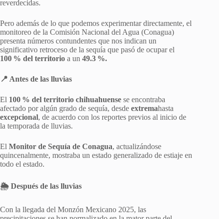
reverdecidas.
Pero además de lo que podemos experimentar directamente, el
monitoreo de la Comisión Nacional del Agua (Conagua)
presenta números contundentes que nos indican un
significativo retroceso de la sequía que pasó de ocupar el
100 % del territorio
a un
49.3 %.
📍 Antes de las lluvia
s
El
100 % del territorio chihuahuense
se encontraba
afectado por algún grado de sequía, desde
extrema
hasta
excepcional
, de acuerdo con los reportes previos al inicio de
la temporada de lluvias.
El
Monitor de Sequía de Conagua
, actualizándose
quincenalmente, mostraba un estado generalizado de estiaje en
todo el estado.
🌦️ Después de las lluvi
as
Con la llegada del Monzón Mexicano 2025, las
precipitaciones se han normalizado en la mator parte del