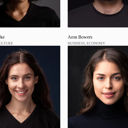
rke
Aron Bowers
CULTURE
BUSINESS, ECONOMY