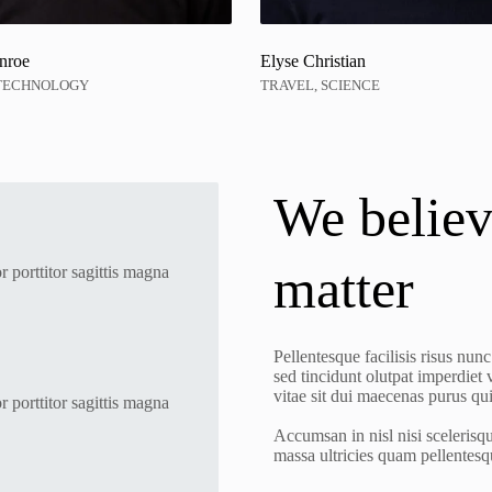
nroe
Elyse Christian
 TECHNOLOGY
TRAVEL, SCIENCE
We believ
matter
r porttitor sagittis magna
Pellentesque facilisis risus nun
sed tincidunt olutpat imperdiet
vitae sit dui maecenas purus qu
r porttitor sagittis magna
Accumsan in nisl nisi scelerisqu
massa ultricies quam pellentes