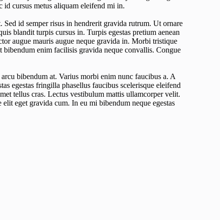
 id cursus metus aliquam eleifend mi in.
t. Sed id semper risus in hendrerit gravida rutrum. Ut ornare
 quis blandit turpis cursus in. Turpis egestas pretium aenean
ctor augue mauris augue neque gravida in. Morbi tristique
et bibendum enim facilisis gravida neque convallis. Congue
us arcu bibendum at. Varius morbi enim nunc faucibus a. A
stas egestas fringilla phasellus faucibus scelerisque eleifend
met tellus cras. Lectus vestibulum mattis ullamcorper velit.
e elit eget gravida cum. In eu mi bibendum neque egestas