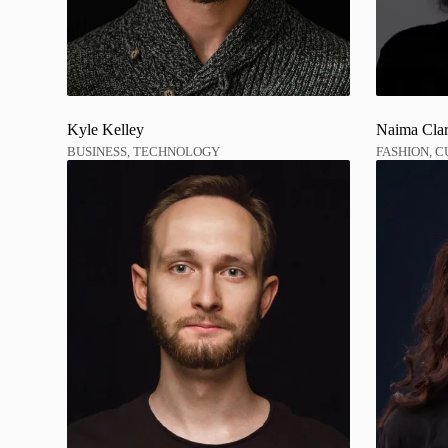
Kyle Kelley
Naima Cla
BUSINESS, TECHNOLOGY
FASHION, 