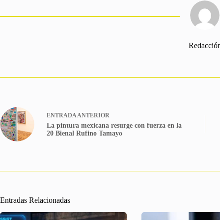
Redacció
ENTRADA
ANTERIOR
La pintura mexicana resurge con fuerza en la
20 Bienal Rufino Tamayo
Entradas Relacionadas