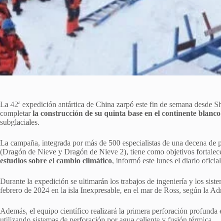
La 42ª expedición antártica de China zarpó este fin de semana desde S
completar
la construcción de su quinta base en el continente blanco
subglaciales.
La campaña, integrada por más de 500 especialistas de una decena de
(Dragón de Nieve y Dragón de Nieve 2), tiene como objetivos fortalecer
estudios sobre el cambio climático
, informó este lunes el diario oficia
Durante la expedición se ultimarán los trabajos de ingeniería y los sis
febrero de 2024 en la isla Inexpresable, en el mar de Ross, según la Ad
Además, el equipo científico realizará la primera perforación profunda 
utilizando sistemas de perforación por agua caliente y fusión térmica.