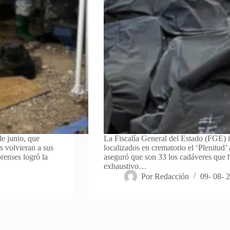
de junio, que
La Fiscalía General del Estado (FGE) 
s volvieran a sus
localizados en crematorio el ‘Plenitud’
renses logró la
aseguró que son 33 los cadáveres que h
exhaustivo…
Por
Redacción
09- 08- 